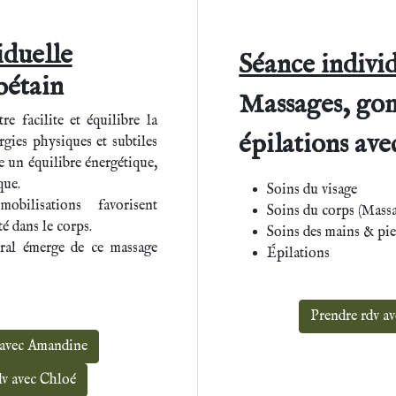
iduelle
Séance indivi
bétain
Massages, go
re facilite et équilibre la
épilations av
rgies physiques et subtiles
se un équilibre énergétique,
que.
Soins du visage
mobilisations favorisent
Soins du corps (Massag
té dans le corps.
Soins des mains & pi
ral émerge de ce massage
Épilations
Prendre rdv a
 avec Amandine
dv avec Chloé