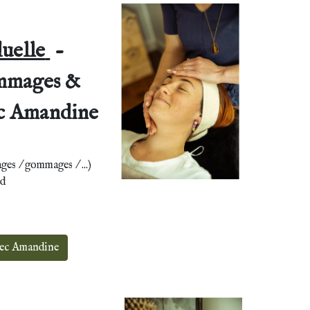
duelle
-
mmages &
ec Amandine
es / gommages / ...)
ed
vec Amandine