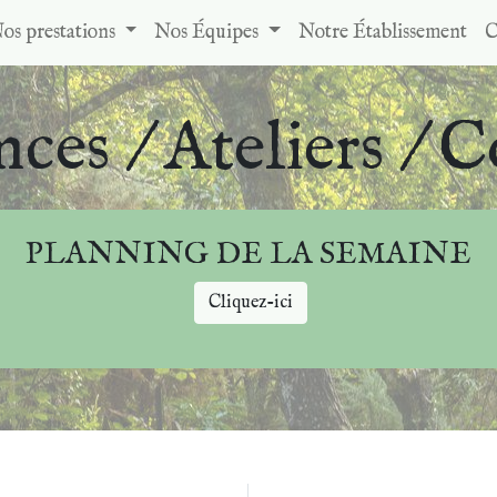
os prestations
Nos Équipes
Notre Établissement
C
nces / Ateliers / C
PLANNING DE LA SEMAINE
Cliquez-ici