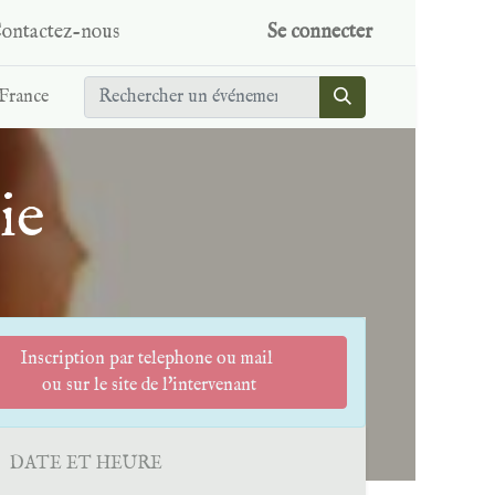
ontactez-nous
Se connecter
France
ie
Inscription par telephone ou mail
ou sur le site de l'intervenant
DATE ET HEURE