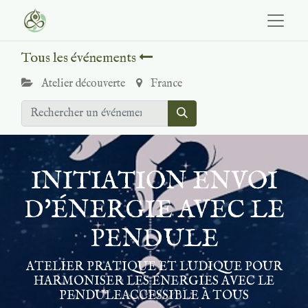
Tous les événements
Atelier découverte
France
INITIATION ENVOI
D'ÉNERGIE AVEC LE
PENDULE
ATELIER PRATIQUE ET LUDIQUE POUR
HARMONISER LES ÉNERGIES AVEC LE
PENDULEACCESSIBLE À TOUS