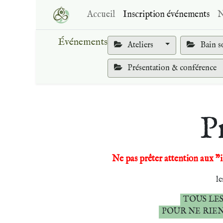
Accueil
Inscription événements
N
Événements
Ateliers
Bain s
Présentation & conférence
P
Ne pas prêter attention aux "i
le
TOUS LES
POUR NE RIE