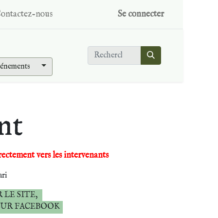
ontactez-nous
Se connecter
vénements
nt
rectement vers les intervenants
ari
 LE SITE,
SUR FACEBOOK