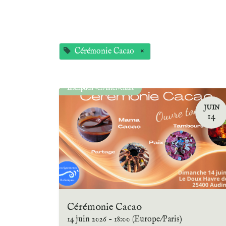
Cérémonie Cacao
×
Inscription vers intervenant
JUIN
14
Cérémonie Cacao
14 juin 2026
-
18:00
(
Europe/Paris
)