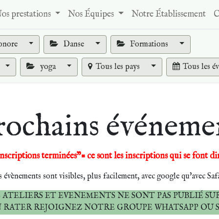
os prestations
Nos Équipes
Notre Établissement
C
onore
Danse
Formations
yoga
Tous les pays
Tous les é
rochains événeme
nscriptions terminées"= ce sont les inscriptions qui se font di
s évènements sont visibles, plus facilement, avec google qu'avec Saf
 ATELIERS ET EVENEMENTS NE SONT PAS PUBLIÉ SUR
N RATER REJOIGNEZ NOTRE GROUPE WHATSAPP OU 