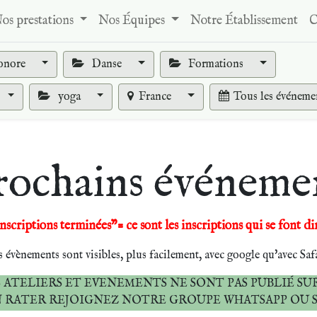
os prestations
Nos Équipes
Notre Établissement
C
onore
Danse
Formations
yoga
France
Tous les événeme
rochains événeme
nscriptions terminées"= ce sont les inscriptions qui se font di
s évènements sont visibles, plus facilement, avec google qu'avec Saf
 ATELIERS ET EVENEMENTS NE SONT PAS PUBLIÉ SUR
N RATER REJOIGNEZ NOTRE GROUPE WHATSAPP OU 