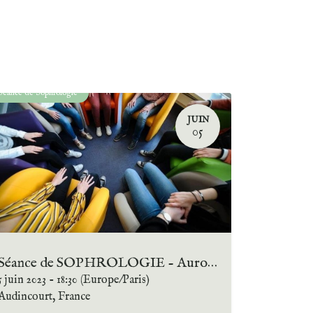
Séance de Sophrologie
JUIN
05
Séance de SOPHROLOGIE - Aurore Leclerc
5 juin 2023
-
18:30
(
Europe/Paris
)
Audincourt
,
France