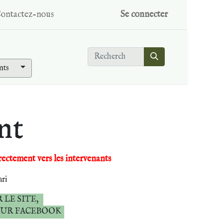
ontactez-nous
Se connecter
nts
nt
rectement vers les intervenants
ari
 LE SITE,
SUR FACEBOOK