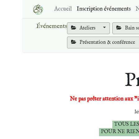
Accueil
Inscription événements
N
Événements
Ateliers
Bain s
Présentation & conférence
P
Ne pas prêter attention aux "i
le
TOUS LES
POUR NE RIE