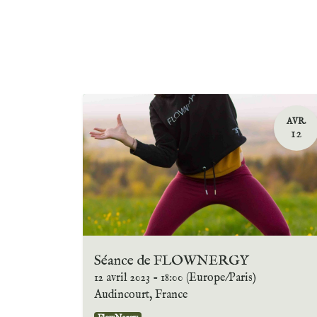
AVR.
12
Séance de FLOWNERGY
12 avril 2023
-
18:00
(
Europe/Paris
)
Audincourt
,
France